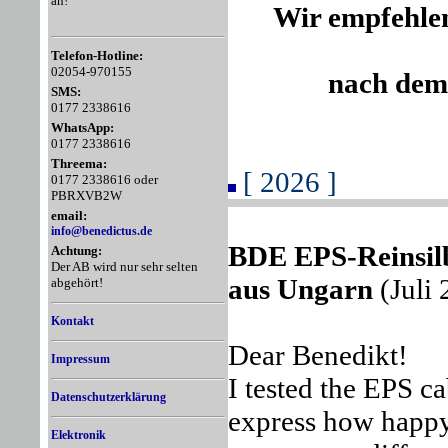
an!
Wir empfehle
Telefon-Hotline:
02054-970155
nach dem
SMS:
0177 2338616
WhatsApp:
0177 2338616
Threema:
[ 2026 ]
0177 2338616 oder
PBRXVB2W
email:
info@benedictus.de
BDE EPS-Reinsil
Achtung:
Der AB wird nur sehr selten
aus Ungarn
(Juli 
abgehört!
Kontakt
Dear Benedikt!
Impressum
I tested the EPS ca
Datenschutzerklärung
express how happy 
Elektronik