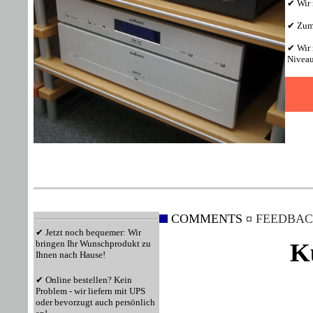
✔ Wir 
✔ Zum 
✔ Wir 
Niveau
COMMENTS ¤
FEEDBAC
✔ Jetzt noch bequemer: Wir
bringen Ihr Wunschprodukt zu
K
Ihnen nach Hause!
✔ Online bestellen? Kein
Problem - wir liefern mit UPS
oder bevorzugt auch persönlich