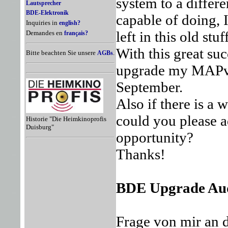
system to a differe
Lautsprecher
BDE-Elektronik
capable of doing, 
Inquiries in
english?
left in this old stuf
Demandes en
français?
With this great suc
Bitte beachten Sie unsere
.
AGBs
upgrade my MAPv2,
September.
Also if there is a 
could you please ad
Historie "Die Heimkinoprofis
Duisburg"
opportunity?
Thanks!
BDE Upgrade Aud
Frage von mir an 